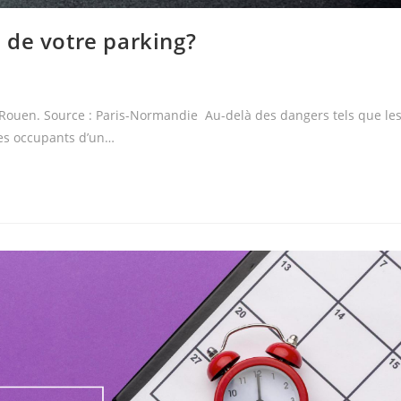
 de votre parking?
 Rouen. Source : Paris-Normandie Au-delà des dangers tels que le
 les occupants d’un…