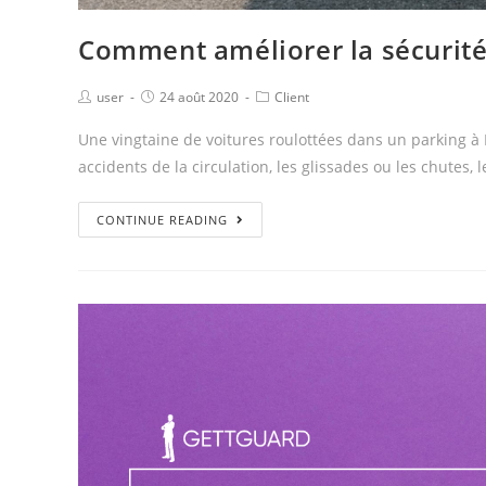
Comment améliorer la sécurité
user
24 août 2020
Client
Une vingtaine de voitures roulottées dans un parking à
accidents de la circulation, les glissades ou les chutes,
CONTINUE READING