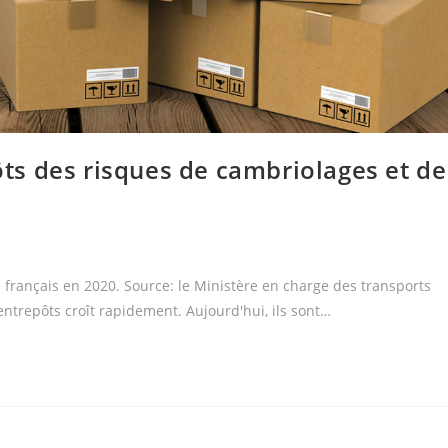
s des risques de cambriolages et de
re français en 2020. Source: le Ministère en charge des transports
ntrepôts croît rapidement. Aujourd'hui, ils sont…