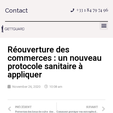
Contact
+33 1 84 79 74 96
Réouverture des
commerces : un nouveau
protocole sanitaire à
appliquer
November 26, 2020
10:08 am
PRÉCÉDENT
SUIVANT
Protection des lieux de culte : des mesures nécessaires
Comment protéger vos entrepôts des risques de cambriolages et de vols?