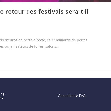
e retour des festivals sera-t-il
ds d'euros de perte directe, et 32 milliards de pertes
des organisateurs de foires, salons…
s?
Consultez la FAQ