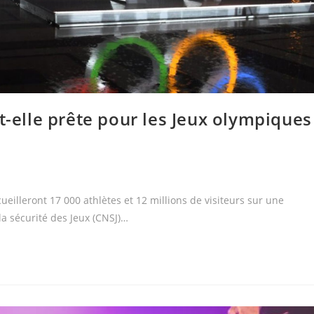
t-elle prête pour les Jeux olympiques
eilleront 17 000 athlètes et 12 millions de visiteurs sur une
la sécurité des Jeux (CNSJ)…