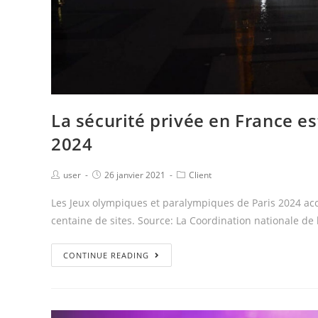
La sécurité privée en France es
2024
user
26 janvier 2021
Client
Les Jeux olympiques et paralympiques de Paris 2024 accu
centaine de sites. Source: La Coordination nationale de 
CONTINUE READING