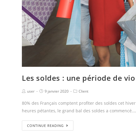
Les soldes : une période de vio
user
9 janvier 2020
Client
80% des Français comptent profiter des soldes cet hiver.
heures pétantes, le grand bal des soldes a commencé.
CONTINUE READING