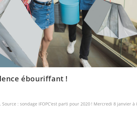
lence ébouriffant !
 Source : sondage IFOPC’est parti pour 2020 ! Mercredi 8 janvier à 
…